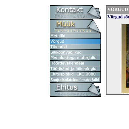
VÕRGUD
Võrgud sõ