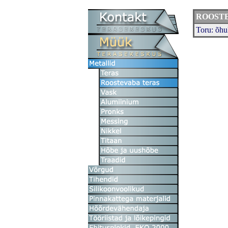
ROOST
Toru: õhu